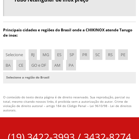
Principais cidades e regiões do Brasil onde a CHIKINOX atende Tarugo
de inox:
Selecione
RJ
MG
ES
SP
PR
SC
RS
PE
BA
CE
GO e DF
AM
PA
Selecione a região do Brasil
O conteúdo do texto desta página é de direito reservado. Sua reprodução, parcial ou
total, mesmo citando nossos links, é proibida sem a autorização do autor. Crime de
violação de direito autoral – artigo 184 do Código Penal –
Lei 9610/98 - Lei de direitos
autorais
.
(19) 3422-3993 / 3432-8274