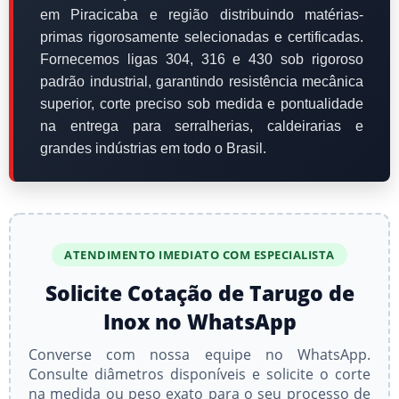
em Piracicaba e região distribuindo matérias-
primas rigorosamente selecionadas e certificadas.
Fornecemos ligas
304, 316 e 430
sob rigoroso
padrão industrial, garantindo resistência mecânica
superior, corte preciso sob medida e pontualidade
na entrega para serralherias, caldeirarias e
grandes indústrias em todo o Brasil.
ATENDIMENTO IMEDIATO COM ESPECIALISTA
Solicite Cotação de Tarugo de
Inox no WhatsApp
Converse com nossa equipe no WhatsApp.
Consulte diâmetros disponíveis e solicite o corte
na medida ou peso exato para o seu processo de