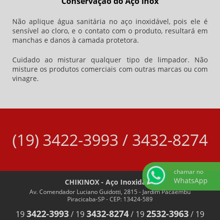
Conservação do Aço Inox
Não aplique água sanitária no aço inoxidável, pois ele é
sensível ao cloro, e o contato com o produto, resultará em
manchas e danos à camada protetora.
Cuidado ao misturar qualquer tipo de limpador. Não
misture os produtos comerciais com outras marcas ou com
vinagre.
(19) 3422-3993 / 3432-8274
chamar no
WhatsApp
CHIKINOX - Aço Inoxidável
Av. Comendador Luciano Guidotti, 2815 - Jardim Pacaembu
Piracicaba-SP - CEP: 13424-589
3422-3993
3432-8274
2532-3963
19
/
19
/
19
/
19